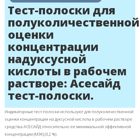
Тест-полоски для
полуколичественной
оценки
концентрации
надуксусной
кислоты в рабочем
растворе: Асесайд
тест-полоски.
Индикаторные тест-полоски используют для полуколичественной
оценки концентрации на дуксусной кислоты в рабочем растворе
средства АСЕСАЙД относительно ее минимальной эффективной
концентрации (МЭК) (0,2 %).