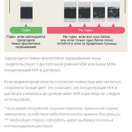
Однородное темно-фиолетовое окрашивание зоны
свидетельствует о достаточной (равной МЭК или выше МЭК)
концентрации НУК в растворе.
Если индикаторная зона тест-полоски полностью или частично
сохранила белый цвет, это означает, что концентрация НУК в
растворе снизилась до уровня ниже МЭК и раствор не следует
использовать.
* Если время погружения слишком короткое, правильная оценка
невозможна, вследствие недостаточности времени для реакции
** Необходимо строго соблюдать время выдержки полоски в
контролируемом растворе